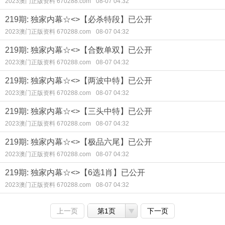
2023澳门正版资料 670288.com
08-07 04:32
219期: 独家内幕☆<>【必杀特段】已公开
2023澳门正版资料 670288.com
08-07 04:32
219期: 独家内幕☆<>【合数单双】已公开
2023澳门正版资料 670288.com
08-07 04:32
219期: 独家内幕☆<>【两波中特】已公开
2023澳门正版资料 670288.com
08-07 04:32
219期: 独家内幕☆<>【三头中特】已公开
2023澳门正版资料 670288.com
08-07 04:32
219期: 独家内幕☆<>【极品六尾】已公开
2023澳门正版资料 670288.com
08-07 04:32
219期: 独家内幕☆<>【6选1肖】已公开
2023澳门正版资料 670288.com
08-07 04:32
上一页
第1页
下一页