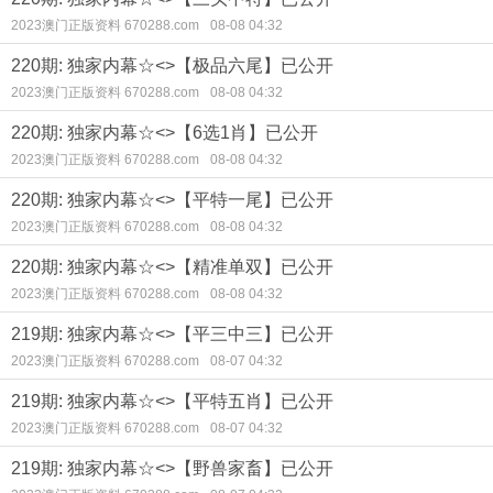
2023澳门正版资料 670288.com
08-08 04:32
220期: 独家内幕☆<>【极品六尾】已公开
2023澳门正版资料 670288.com
08-08 04:32
220期: 独家内幕☆<>【6选1肖】已公开
2023澳门正版资料 670288.com
08-08 04:32
220期: 独家内幕☆<>【平特一尾】已公开
2023澳门正版资料 670288.com
08-08 04:32
220期: 独家内幕☆<>【精准单双】已公开
2023澳门正版资料 670288.com
08-08 04:32
219期: 独家内幕☆<>【平三中三】已公开
2023澳门正版资料 670288.com
08-07 04:32
219期: 独家内幕☆<>【平特五肖】已公开
2023澳门正版资料 670288.com
08-07 04:32
219期: 独家内幕☆<>【野兽家畜】已公开