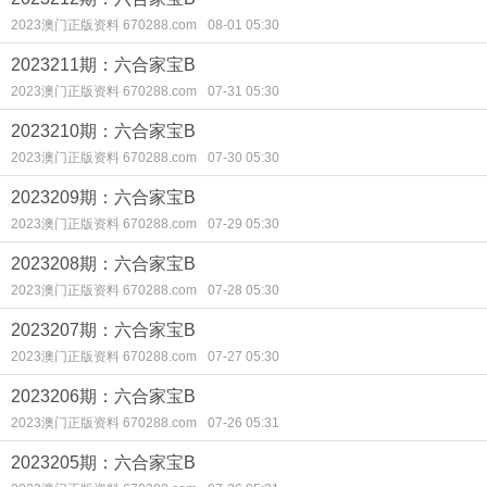
2023澳门正版资料 670288.com
08-01 05:30
2023211期：六合家宝B
2023澳门正版资料 670288.com
07-31 05:30
2023210期：六合家宝B
2023澳门正版资料 670288.com
07-30 05:30
2023209期：六合家宝B
2023澳门正版资料 670288.com
07-29 05:30
2023208期：六合家宝B
2023澳门正版资料 670288.com
07-28 05:30
2023207期：六合家宝B
2023澳门正版资料 670288.com
07-27 05:30
2023206期：六合家宝B
2023澳门正版资料 670288.com
07-26 05:31
2023205期：六合家宝B