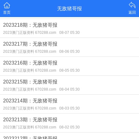
无敌猪哥报
首页
返回
2023218期：无敌猪哥报
2023澳门正版资料 670288.com
08-07 05:30
2023217期：无敌猪哥报
2023澳门正版资料 670288.com
08-06 05:30
2023216期：无敌猪哥报
2023澳门正版资料 670288.com
08-05 05:30
2023215期：无敌猪哥报
2023澳门正版资料 670288.com
08-04 05:30
2023214期：无敌猪哥报
2023澳门正版资料 670288.com
08-03 05:30
2023213期：无敌猪哥报
2023澳门正版资料 670288.com
08-02 05:30
2023212期：无敌猪哥报